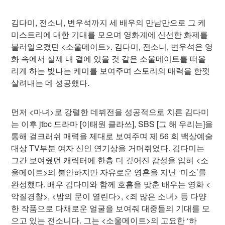
김다미, 전소니, 변우석까지 세 배우의 만남만으로 그 케
미스트리에 대한 기대를 모으며 영화계에 신선한 화제를
불러일으켰던 <소울메이트>. 김다미, 전소니, 변우석은 영
화 속에서 실제 내 곁에 있을 것 같은 소울메이트를 떠올
리게 하는 빛나는 케미를 보여주며 스토리의 매력을 한껏
살려내는 데 성공했다.
먼저 <마녀>로 강렬한 데뷔전을 성공적으로 치른 김다미
는 이후 jtbc 드라마 [이태원 클라쓰], SBS [그 해 우리는]을
통해 걸크러쉬 매력을 제대로 보여주며 제 56 회 백상예술
대상 TV부분 여자 신인 연기상을 거머쥐었다. 김다미는
그간 보여줬던 캐릭터에 한층 더 깊어진 감성을 입혀 <소
울메이트>의 불안하지만 자유로운 영혼을 지닌 ‘미소’를
완성했다. 배우 김다미와 함께 호흡을 맞춘 배우는 영화 <
악질경찰>, <밤의 문이 열린다>, <죄 많은 소녀> 등 다양
한 작품으로 다채로운 얼굴을 보여줘 대중들의 기대를 모
으고 있는 전소니다. 그는 <소울메이트>의 고요한 ‘하