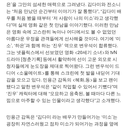
은’을 그만의 섬세한 매력으로 그려냈다. 김다미와 전소니
는 “처음 만났던 순간부터 이야기가 잘 통했다”, “김다미 배
우를 처음 봤을 때부터 ‘저 사람이 나의 미소’라고 생각했
다”며 실제 영화 같은 첫 만남을 이야기했다. 이러한 만남
은 영화 속에 고스란히 녹아나 어디에서도 볼 수 없었던
아름다운 우정을 관객들에게 선사해줄 것이다. 여기에 ‘미
소’, ‘하은’과 함께 하는 ‘진우’ 역으로 변우석이 합류했다.
그는 넷플릭스에서 선보였던 영화 <20세기 소녀>와 tvN
드라마 [청춘기록] 등에서 활약하며 선이 고운 외모로 시
청자들에게 눈도장을 제대로 찍어왔다. 그런 변우석이 드
디어 <소울메이트>를 통해 스크린에 첫 발을 내딛어 기대
감을 모으고 있다. 민용근 감독의 <혜화,동>을 보고 팬이
됐다고 말한 변우석은 “같이 작업할 수 있어서 기뻤다”며
‘진우’ 캐릭터에 대해 “오묘하고 응축된, 볼 때마다 다른 느
낌으로 마주할 수 있는 인물이라고 생각했다”고 소개했다.
민용근 감독은 “김다미 라는 배우가 만들어가는 ‘미소’는
굉장히 자연스러웠고 점차 미소가 되어가는 과정을 옆에